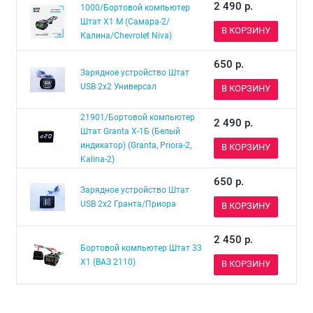
2 490
р.
1000/Бортовой компьютер
Штат Х1 М (Самара-2/
В КОРЗИНУ
Калина/Chevrolet Niva)
650
р.
Зарядное устройство Штат
USB 2х2 Универсал
В КОРЗИНУ
21901/Бортовой компьютер
2 490
р.
Штат Granta Х-1Б (Белый
индикатор) (Granta, Priora-2,
В КОРЗИНУ
Kalina-2)
650
р.
Зарядное устройство Штат
USB 2x2 Гранта/Приора
В КОРЗИНУ
2 450
р.
Бортовой компьютер Штат 33
Х1 (ВАЗ 2110)
В КОРЗИНУ