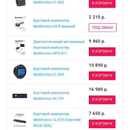
Multitronics СL-585
В КОРЗИНУ
2 210
р.
Бортовой компьютер
Multitronics UX-8 зеленый
ПОД ЗАКАЗ
9 460
р.
Диагностический автономный
бортовой компьютер
В КОРЗИНУ
Multitronics MPC-811
10 890
р.
Бортовой компьютер
Multitronics СL-595
В КОРЗИНУ
16 980
р.
Бортовой компьютер
Multitronics RC-701
В КОРЗИНУ
7 650
р.
Бортовой компьютер
Multitronics CL-570 (Chevrolet
В КОРЗИНУ
NIVA) (EOL)