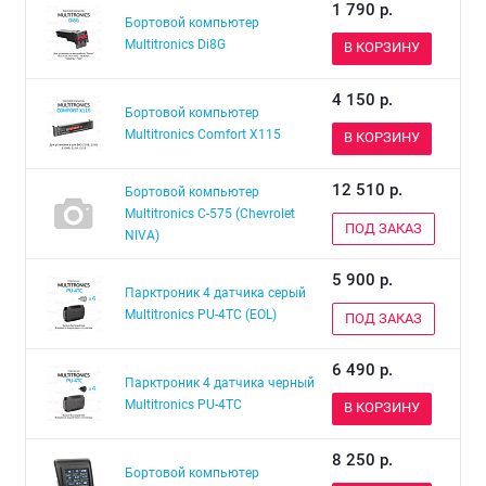
1 790
р.
Бортовой компьютер
Multitronics Di8G
В КОРЗИНУ
4 150
р.
Бортовой компьютер
Multitronics Comfort X115
В КОРЗИНУ
12 510
р.
Бортовой компьютер
Multitronics C-575 (Chevrolet
ПОД ЗАКАЗ
NIVA)
5 900
р.
Парктроник 4 датчика серый
Multitronics PU-4TC (EOL)
ПОД ЗАКАЗ
6 490
р.
Парктроник 4 датчика черный
Multitronics PU-4TC
В КОРЗИНУ
8 250
р.
Бортовой компьютер