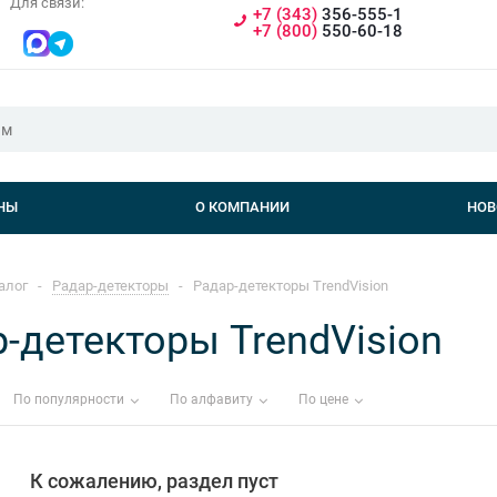
Для связи:
+7 (343)
356-555-1
+7 (800)
550-60-18
НЫ
О КОМПАНИИ
НОВ
алог
-
Радар-детекторы
-
Радар-детекторы TrendVision
-детекторы TrendVision
По популярности
По алфавиту
По цене
К сожалению, раздел пуст